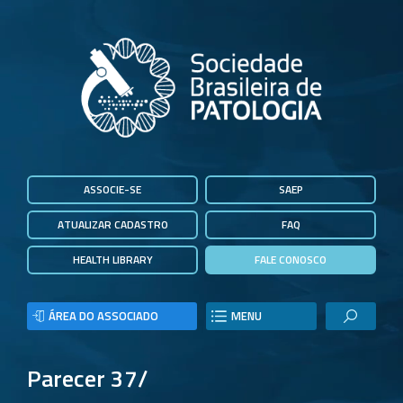
ASSOCIE-SE
SAEP
ATUALIZAR CADASTRO
FAQ
HEALTH LIBRARY
FALE CONOSCO
ÁREA DO ASSOCIADO
MENU
Parecer 37/