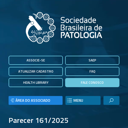
ASSOCIE-SE
SAEP
ATUALIZAR CADASTRO
FAQ
HEALTH LIBRARY
FALE CONOSCO
ÁREA DO ASSOCIADO
MENU
Parecer 161/2025