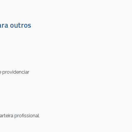
ara outros
 providenciar
rteira profissional