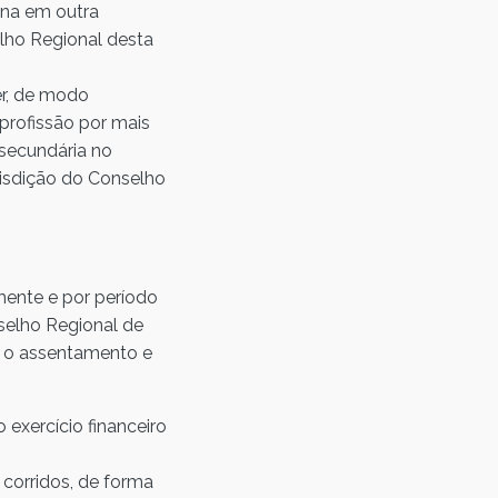
ina em outra
elho Regional desta
er, de modo
profissão por mais
 secundária no
urisdição do Conselho
mente e por período
nselho Regional de
a o assentamento e
 exercício financeiro
 corridos, de forma