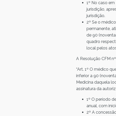
1º No caso em q
jurisdição, apr
jurisdição.
2º Se o médico
permanente, ati
de 90 (noventa)
quadro respecti
local pelos ato
A Resolução CFM nº
“Art. 1º O médico qu
inferior a 90 (novent
Medicina daquela loc
assinatura da autor
1º O período de
anual, com iní
2º A concessão 