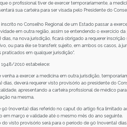
ue o profissional tiver de exercer temporariamente, a medic
esentará sua carteira para ser visada pelo Presidente do Cons
 inscrito no Conselho Regional de um Estado passar a exerc
vidade em outra região, assim se entendendo o exercício da 
 dias, na nova jurisdição, ficará obrigado a requerer inscrição
vo, ou para êle se transferir, sujeito, em ambos os casos, à j
s praticados em qualquer jurisdição”.
 1948/2010 estabelece:
e venha a exercer a medicina em outra jurisdição, temporaria
a) dias, deverá requerer visto provisório ao presidente do Co
alidade, apresentando a carteira profissional de médico par
ização na mesma.
 90 (noventa) dias referido no caput do artigo fica limitado ao
cio em março e validade até o mesmo mês do ano seguinte.
do visto provisório será para o período de 90 (noventa) dias