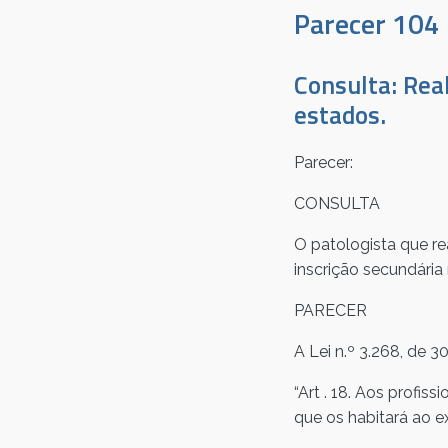
Parecer 104
Consulta: Rea
estados.
Parecer:
CONSULTA
O patologista que r
inscrição secundária
PARECER
A Lei n.º 3.268, de 
“Art . 18. Aos profis
que os habitará ao e