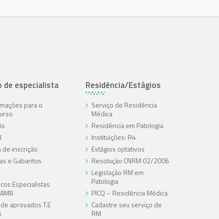
o de especialista
Residência/Estágios
rmações para o
Serviço de Residência
urso
Médica
is
Residência em Patologia
l
Instituições: R4
 de inscrição
Estágios optativos
as e Gabaritos
Resolução CNRM 02/2006
Legislação RM em
Patologia
cos Especialistas
/AMB
PICQ – Residência Médica
a de aprovados T.E
Cadastre seu serviço de
6
RM