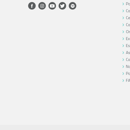
Po
Co
Ce
C
O
Ex
Es
As
Co
No
Po
F