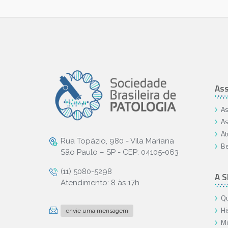
Ass
As
As
At
Rua Topázio, 980 - Vila Mariana
Be
São Paulo – SP - CEP: 04105-063
(11) 5080-5298
A 
Atendimento: 8 às 17h
Qu
Hi
envie uma mensagem
Mi