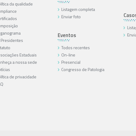
lítica da qualidade
Listagem completa
mpliance
Caso
Enviar foto
rtificados
omposição
List
rganograma
Eventos
Envi
 Presidentes
tatuto
Todos recentes
sociações Estaduais
On-line
nheça a nossa sede
Presencial
tícias
Congresso de Patologia
lítica de privacidade
AQ