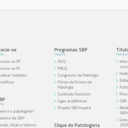
ocie-se
Programas SBP
Títul
socie-se PF
PICQ
Info
conc
socie-se PJ
PACQ
Hoté
ualizar Cadastro
Congresso de Patologia
Edita
nefícios
Fórum de Ensino de
Patologia
Ficha
Conteúdo Exclusivo
Prov
SBP
Ligas acadêmicas
CNA
Projeto SBP Inspira
Médi
em é o patologista?
SBP
stórico da SBP
List
Clique do Patologista
ssão, Visão e Valores
202