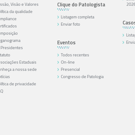
Clique do Patologista
ssão, Visão e Valores
202
lítica da qualidade
Listagem completa
mpliance
Caso
Enviar foto
rtificados
omposição
List
rganograma
Eventos
Envi
 Presidentes
tatuto
Todos recentes
sociações Estaduais
On-line
nheça a nossa sede
Presencial
tícias
Congresso de Patologia
lítica de privacidade
AQ