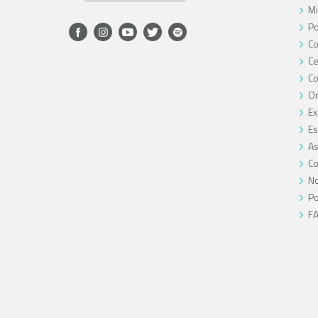
Mi
Po
Co
Ce
C
O
Ex
Es
As
Co
No
Po
F