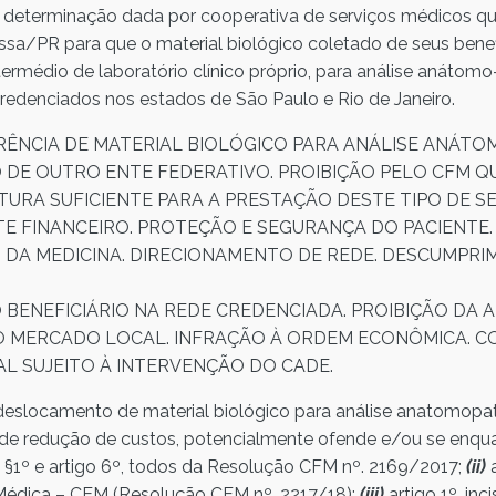
a determinação dada por cooperativa de serviços médicos q
a/PR para que o material biológico coletado de seus benefi
ermédio de laboratório clínico próprio, para análise anátom
credenciados nos estados de São Paulo e Rio de Janeiro.
ÊNCIA DE MATERIAL BIOLÓGICO PARA ANÁLISE ANÁTO
 DE OUTRO ENTE FEDERATIVO. PROIBIÇÃO PELO CFM 
TURA SUFICIENTE PARA A PRESTAÇÃO DESTE TIPO DE SE
E FINANCEIRO. PROTEÇÃO E SEGURANÇA DO PACIENTE.
 DA MEDICINA. DIRECIONAMENTO DE REDE. DESCUMPR
BENEFICIÁRIO NA REDE CREDENCIADA. PROIBIÇÃO DA AN
 MERCADO LOCAL. INFRAÇÃO À ORDEM ECONÔMICA. C
L SUJEITO À INTERVENÇÃO DO CADE.
deslocamento de material biológico para análise anatomopa
m de redução de custos, potencialmente ofende e/ou se enqu
o I, §1º e artigo 6º, todos da Resolução CFM nº. 2169/2017;
(ii)
Médica – CEM (Resolução CFM nº. 2217/18);
(iii)
artigo 1º, inc