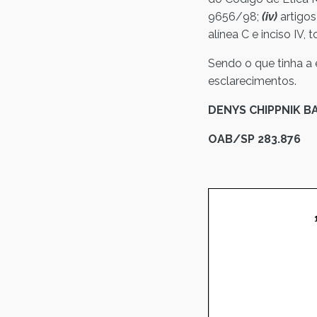
9656/98;
(iv)
artigo
alínea C e inciso IV,
Sendo o que tinha a 
esclarecimentos.
DENYS CHIPPNIK B
OAB/SP 283.876