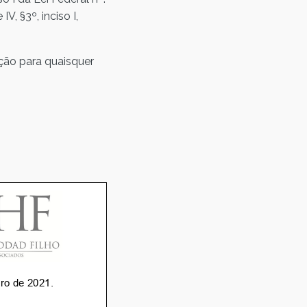
 IV, §3º, inciso I,
ição para quaisquer