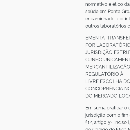
normativo e ético d
saúde em Ponta Gross
encaminhado, por int
outros laboratórios 
EMENTA: TRANSFER
POR LABORATÓRIO
JURISDIÇÃO ESTRU
CUNHO UNICAMENT
MERCANTILIZAÇÃO
REGULATÓRIO À
LIVRE ESCOLHA DO 
CONCORRÊNCIA NO
DO MERCADO LOCA
Em suma praticar o 
jurisdição com o fi
§1º, artigo 5º, incis
do Código de Ética 