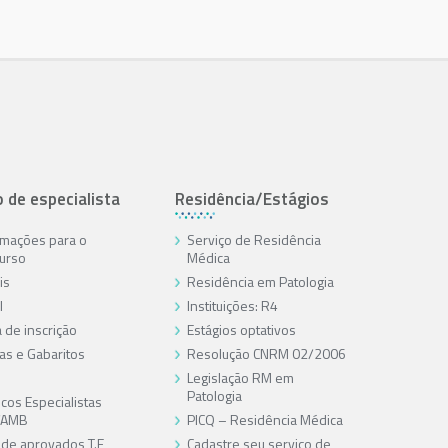
o de especialista
Residência/Estágios
rmações para o
Serviço de Residência
urso
Médica
is
Residência em Patologia
l
Instituições: R4
 de inscrição
Estágios optativos
as e Gabaritos
Resolução CNRM 02/2006
Legislação RM em
Patologia
cos Especialistas
/AMB
PICQ – Residência Médica
a de aprovados T.E
Cadastre seu serviço de