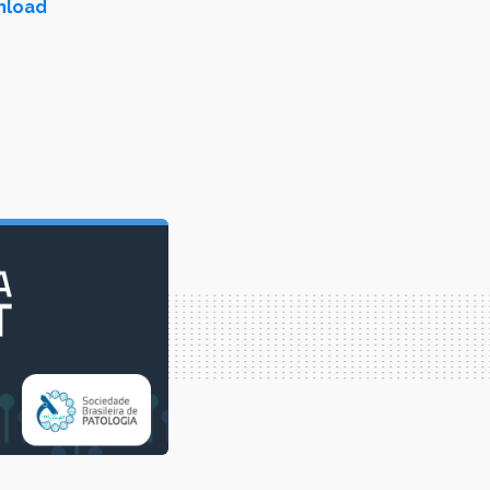
wnload