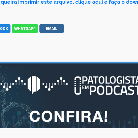
queira imprimir este arquivo, clique aqui e faça o do
BOOK
WHATSAPP
EMAIL