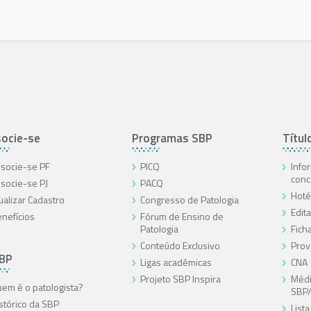
ocie-se
Programas SBP
Títul
socie-se PF
PICQ
Info
conc
socie-se PJ
PACQ
Hoté
ualizar Cadastro
Congresso de Patologia
Edita
nefícios
Fórum de Ensino de
Patologia
Ficha
Conteúdo Exclusivo
Prov
SBP
Ligas acadêmicas
CNA
Projeto SBP Inspira
Médi
em é o patologista?
SBP
stórico da SBP
List