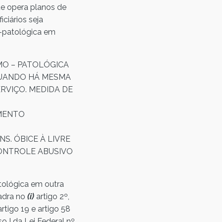
ue opera planos de
ciários seja
o-patológica em
MO – PATOLÓGICA
QUANDO HÁ MESMA
RVIÇO. MEDIDA DE
IMENTO
S. ÓBICE À LIVRE
ONTROLE ABUSIVO
tológica em outra
adra no
(i)
artigo 2º,
artigo 19 e artigo 58
iso I da Lei Federal nº.