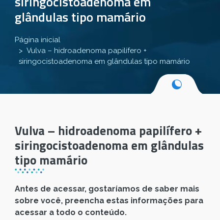
siringocistoadenoma em
glândulas tipo mamário
Página inicial
Vulva – hidroadenoma papilífero +
siringocistoadenoma em glândulas tipo mamário
Vulva – hidroadenoma papilífero +
siringocistoadenoma em glândulas
tipo mamário
Antes de acessar, gostaríamos de saber mais
sobre você, preencha estas informações para
acessar a todo o conteúdo.