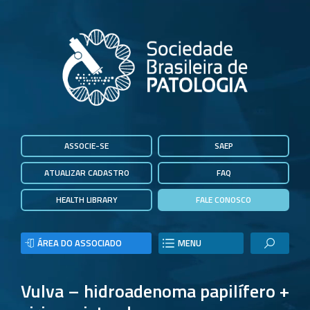
ASSOCIE-SE
SAEP
ATUALIZAR CADASTRO
FAQ
HEALTH LIBRARY
FALE CONOSCO
ÁREA DO ASSOCIADO
MENU
Vulva – hidroadenoma papilífero +