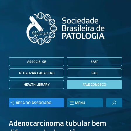
ASSOCIE-SE
SAEP
ATUALIZAR CADASTRO
FAQ
HEALTH LIBRARY
FALE CONOSCO
ÁREA DO ASSOCIADO
MENU
Adenocarcinoma tubular bem