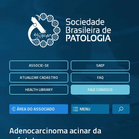
ASSOCIE-SE
SAEP
ATUALIZAR CADASTRO
FAQ
HEALTH LIBRARY
FALE CONOSCO
ÁREA DO ASSOCIADO
MENU
Adenocarcinoma acinar da