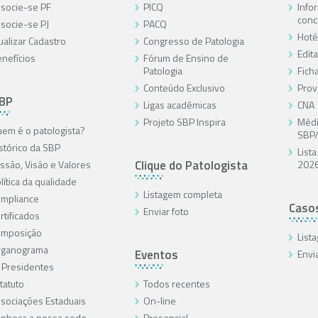
socie-se PF
PICQ
Info
conc
socie-se PJ
PACQ
Hoté
ualizar Cadastro
Congresso de Patologia
Edita
nefícios
Fórum de Ensino de
Patologia
Ficha
Conteúdo Exclusivo
Prov
SBP
Ligas acadêmicas
CNA
Projeto SBP Inspira
Médi
em é o patologista?
SBP
stórico da SBP
List
Clique do Patologista
ssão, Visão e Valores
202
lítica da qualidade
Listagem completa
mpliance
Caso
Enviar foto
rtificados
omposição
List
rganograma
Eventos
Envi
 Presidentes
tatuto
Todos recentes
sociações Estaduais
On-line
nheça a nossa sede
Presencial