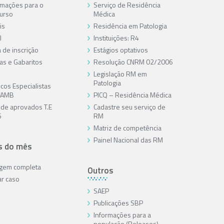
rmações para o
Serviço de Residência
urso
Médica
is
Residência em Patologia
l
Instituições: R4
 de inscrição
Estágios optativos
as e Gabaritos
Resolução CNRM 02/2006
Legislação RM em
Patologia
cos Especialistas
/AMB
PICQ – Residência Médica
a de aprovados T.E
Cadastre seu serviço de
6
RM
Matriz de competência
Painel Nacional das RM
s do mês
agem completa
Outros
ar caso
SAEP
Publicações SBP
Informações para a
população (Releases)