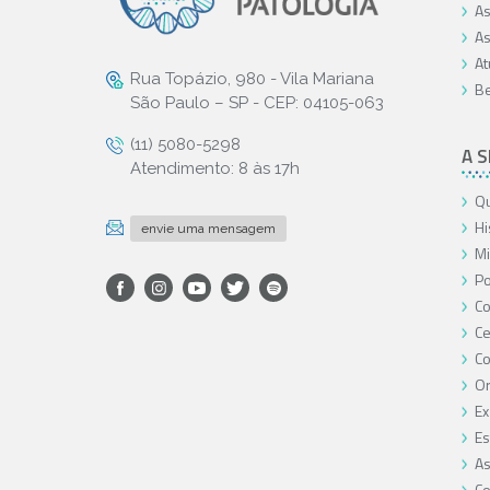
As
As
At
Rua Topázio, 980 - Vila Mariana
Be
São Paulo – SP - CEP: 04105-063
(11) 5080-5298
A 
Atendimento: 8 às 17h
Qu
Hi
envie uma mensagem
Mi
Po
Co
Ce
C
O
Ex
Es
As
Co