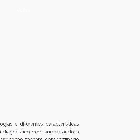
Voltar
ias e diferentes características
seu diagnóstico vem aumentando a
assificação tenham compartilhado