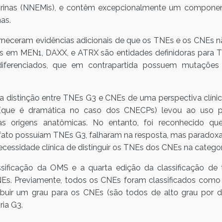
rinas (NNEMis), e contêm excepcionalmente um componen
as.
eceram evidências adicionais de que os TNEs e os CNEs não
s em MEN1, DAXX, e ATRX são entidades definidoras para 
ferenciados, que em contrapartida possuem mutações
 distinção entre TNEs G3 e CNEs de uma perspectiva clín
a (que é dramática no caso dos CNECPs) levou ao uso
s origens anatômicas. No entanto, foi reconhecido qu
fato possuíam TNEs G3, falharam na resposta, mas parado
ecessidade clínica de distinguir os TNEs dos CNEs na categori
ssificação da OMS e a quarta edição da classificação de
NEs. Previamente, todos os CNEs foram classificados com
ibuir um grau para os CNEs (são todos de alto grau por de
ria G3.