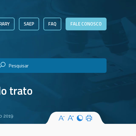
RARY
SAEP
FAQ
FALE CONOSCO
o trato
o 2019