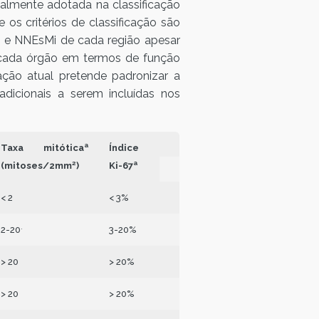
almente adotada na classificação
os critérios de classificação são
Es e NNEsMi de cada região apesar
e cada órgão em termos de função
ação atual pretende padronizar a
adicionais a serem incluídas nos
a
Taxa mitótica
Índice
2
a
(mitoses/2mm
)
Ki-67
< 2
< 3%
.
2-20
3-20%
> 20
> 20%
> 20
> 20%