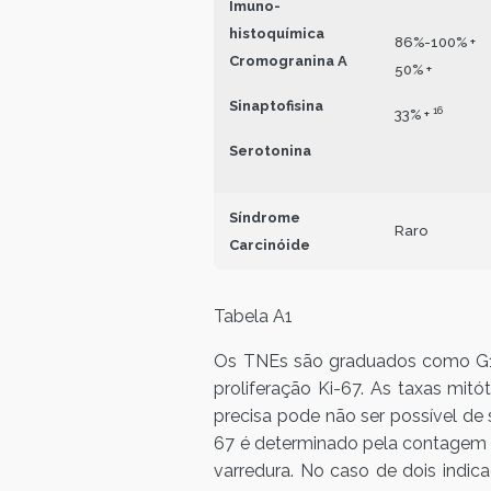
Imuno-
histoquímica
86%-100% +
Cromogranina A
50% +
Sinaptofisina
16
33% +
Serotonina
Síndrome
Raro
Carcinóide
Tabela A1
Os TNEs são graduados como G1, G
proliferação Ki-67. As taxas mi
precisa pode não ser possível de
67 é determinado pela contagem d
varredura. No caso de dois indic