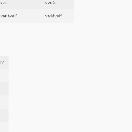
> 20
> 20%
c
c
Variável
Variável
2
mm