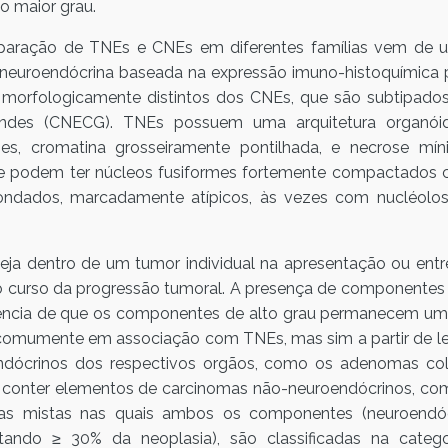
o maior grau.
 separação de TNEs e CNEs em diferentes famílias vem de
neuroendócrina baseada na expressão imuno-histoquímica pa
 morfologicamente distintos dos CNEs, que são subtipad
des (CNECG). TNEs possuem uma arquitetura organóide (
ormes, cromatina grosseiramente pontilhada, e necrose
, e podem ter núcleos fusiformes fortemente compactados 
ondados, marcadamente atípicos, às vezes com nucléolo
ja dentro de um tumor individual na apresentação ou entre
 o curso da progressão tumoral. A presença de componentes 
idência de que os componentes de alto grau permanecem um
comumente em associação com TNEs, mas sim a partir de le
dócrinos dos respectivos orgãos, como os adenomas colo
conter elementos de carcinomas não-neuroendócrinos, co
ias mistas nas quais ambos os componentes (neuroendóc
tando ≥ 30% da neoplasia), são classificadas na catego