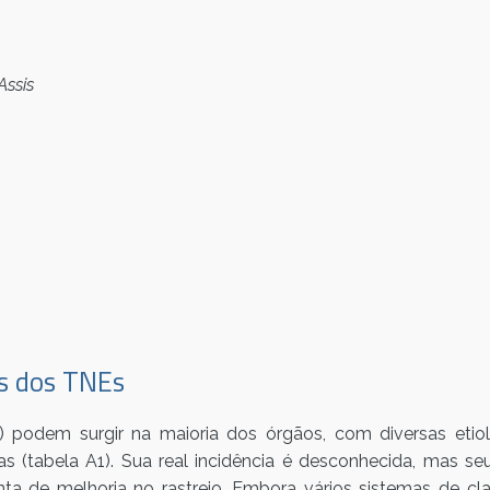
Assis
is dos TNEs
podem surgir na maioria dos órgãos, com diversas etiolog
cas (tabela A1). Sua real incidência é desconhecida, mas 
a de melhoria no rastreio. Embora vários sistemas de cl