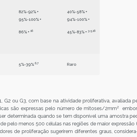
82%-92% +
40%-58% +
95%-100% +
94%-100% +
16
3-5,16
86% +
45%-83% +
6,7
5%-39%
Raro
2 ou G3, com base na atividade proliferativa, avaliada pe
2
tóticas são expressas pelo número de mitoses/2mm
embora
 ser determinada quando se tem disponível uma amostra pequ
e pelo menos 500 células nas regiões de maior expressão 
adores de proliferação sugerirem diferentes graus, consider