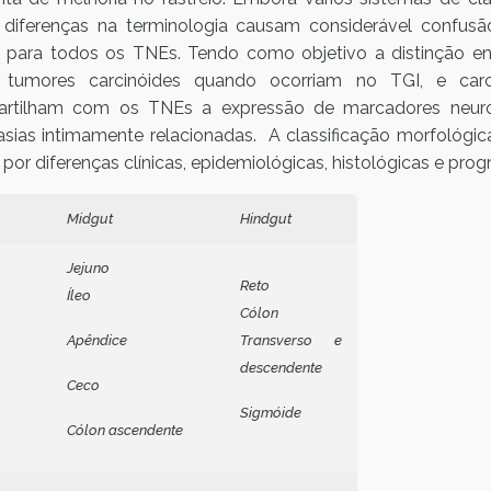
, diferenças na terminologia causam considerável confu
e para todos os TNEs. Tendo como objetivo a distinção e
 tumores carcinóides quando ocorriam no TGI, e car
partilham com os TNEs a expressão de marcadores neur
sias intimamente relacionadas. A classificação morfológ
or diferenças clínicas, epidemiológicas, histológicas e prog
Midgut
Hindgut
Jejuno
Reto
Íleo
Cólon
Apêndice
Transverso e
descendente
Ceco
Sigmóide
Cólon ascendente