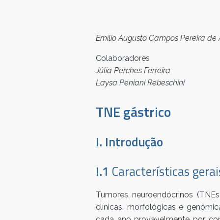
Emílio Augusto Campos Pereira de 
Colaboradores
Júlia Perches Ferreira
Laysa Peniani Rebeschini
TNE gástrico
I. Introdução
I.1
Características gera
Tumores neuroendócrinos (TNEs) 
clínicas, morfológicas e genômi
cada ano provavelmente por cont