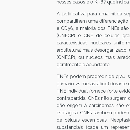
nesses casos é o Ki-67 que indica 
A justificativa para uma nítida
compartilhem uma diferenciação 
e CD56, a maioria dos TNEs são
(CNECP) e CNE de células gran
características nucleares unif
arquitetural mais desorganizado
(CNECP), ou núcleos mais arred
geralmente é abundante.
TNEs podem progredir de grau, se
primário vs metastático) durante
TNE individual fornece forte ev
contrapartida, CNEs não surgem 
dão origem à carcinomas não-en
esofágica. CNEs também podem 
de células escamosas. Neoplas
substanciais (cada um represen