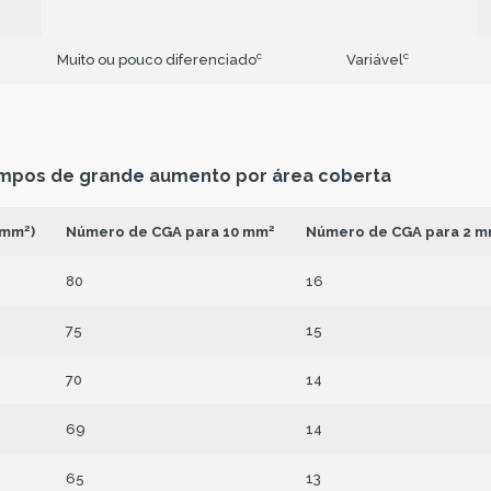
c
c
Muito ou pouco diferenciado
Variável
mpos de grande aumento por área coberta
2
2
(mm
)
Número de CGA para 10 mm
Número de CGA para 2 
80
16
75
15
70
14
69
14
65
13