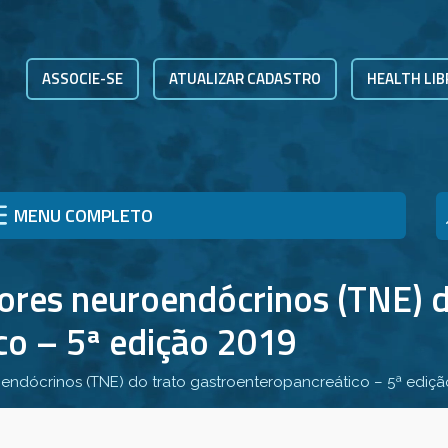
ASSOCIE-SE
ATUALIZAR CADASTRO
HEALTH LIB
MENU COMPLETO
ores neuroendócrinos (TNE) d
co – 5ª edição 2019
endócrinos (TNE) do trato gastroenteropancreático – 5ª ediçã