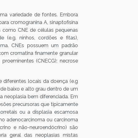
 uma variedade de fontes. Embora
ra cromogranina A, sinaptofisina
os como CNE de células pequenas
e.g. ninhos, cordões e fitas),
 mínima. CNEs possuem um padrão
com cromatina finamente granular
s proeminentes (CNECG); necrose
 diferentes locais da doença (e.g
de baixo e alto grau dentro de um
a neoplasia bem diferenciada. Em
sões precursoras que tipicamente
rretais ou a displasia escamosa
mo adenocarcinoma ou carcinoma
rino e não-neuroendócrino) são
ria geral das neoplasias mistas