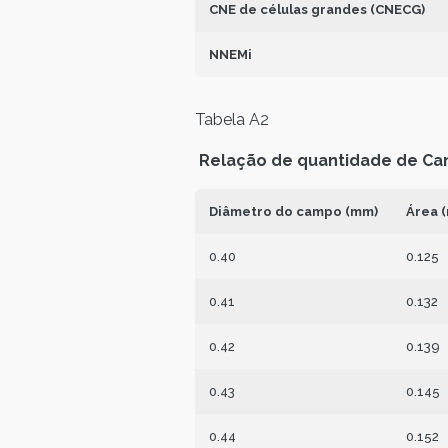
CNE de células grandes (CNECG)
NNEMi
Tabela A2
Relação de quantidade de Ca
Diâmetro do campo (mm)
Área 
0.40
0.125
0.41
0.132
0.42
0.139
0.43
0.145
0.44
0.152