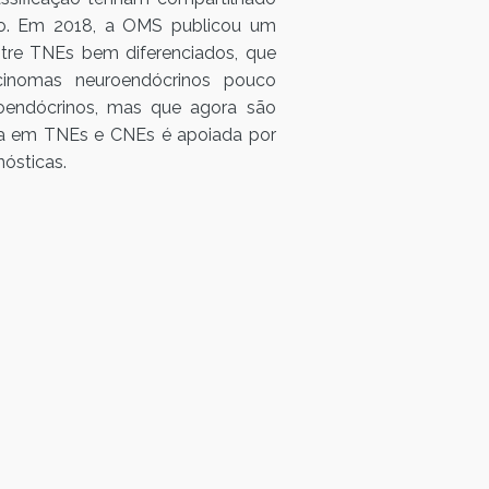
são. Em 2018, a OMS publicou um
ntre TNEs bem diferenciados, que
cinomas neuroendócrinos pouco
oendócrinos, mas que agora são
ica em TNEs e CNEs é apoiada por
nósticas.