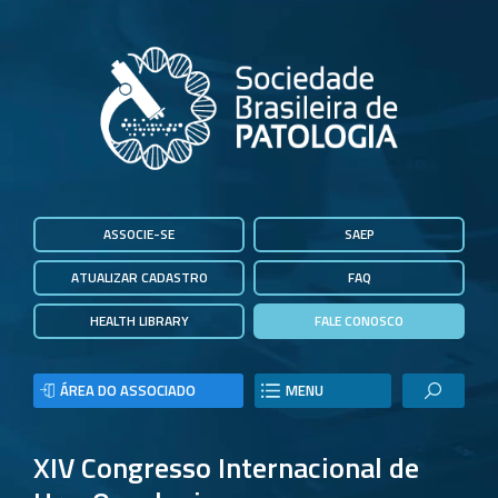
ASSOCIE-SE
SAEP
ATUALIZAR CADASTRO
FAQ
HEALTH LIBRARY
FALE CONOSCO
ÁREA DO ASSOCIADO
MENU
XIV Congresso Internacional de