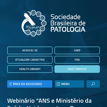
ASSOCIE-SE
SAEP
ATUALIZAR CADASTRO
FAQ
HEALTH LIBRARY
FALE CONOSCO
ÁREA DO ASSOCIADO
MENU
Webinário “ANS e Ministério da