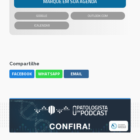
MARQUE EM SUA AGENDA
GOOGLE
OUTLOOK.COM
Compartilhe
FACEBOOK
WHATSAPP
EMAIL