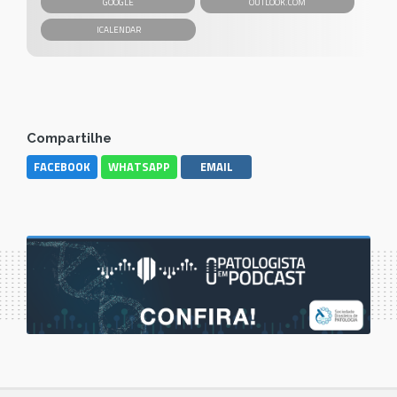
GOOGLE
OUTLOOK.COM
Compartilhe
FACEBOOK
WHATSAPP
EMAIL