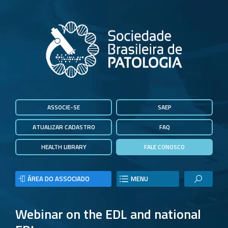
ASSOCIE-SE
SAEP
ATUALIZAR CADASTRO
FAQ
HEALTH LIBRARY
FALE CONOSCO
ÁREA DO ASSOCIADO
MENU
Webinar on the EDL and national