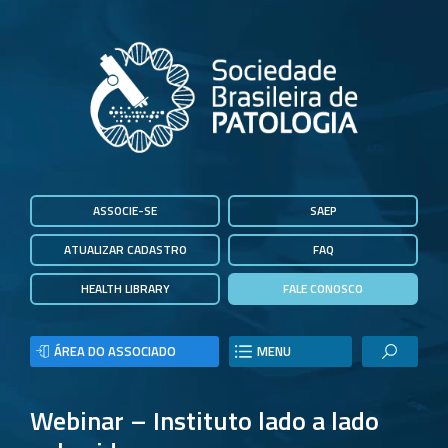
ASSOCIE-SE
SAEP
ATUALIZAR CADASTRO
FAQ
HEALTH LIBRARY
FALE CONOSCO
ÁREA DO ASSOCIADO
MENU
Webinar – Instituto lado a lado