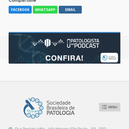
Compartilhe
FACEBOOK
WHATSAPP
EMAIL
MENU
Rua Topázio, 980 - Vila Mariana São Paulo – SP - CEP: