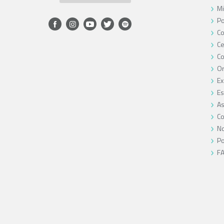
Mi
Po
Co
Ce
C
O
Ex
Es
As
Co
No
Po
F