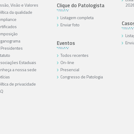
Clique do Patologista
ssão, Visão e Valores
202
lítica da qualidade
Listagem completa
mpliance
Caso
Enviar foto
rtificados
omposição
List
rganograma
Eventos
Envi
 Presidentes
tatuto
Todos recentes
sociações Estaduais
On-line
nheça a nossa sede
Presencial
tícias
Congresso de Patologia
lítica de privacidade
AQ