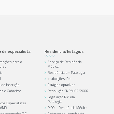
o de especialista
Residência/Estágios
rmações para o
Serviço de Residência
urso
Médica
is
Residência em Patologia
l
Instituições: R4
 de inscrição
Estágios optativos
as e Gabaritos
Resolução CNRM 02/2006
Legislação RM em
Patologia
cos Especialistas
/AMB
PICQ – Residência Médica
a de aprovados T.E
Cadastre seu serviço de