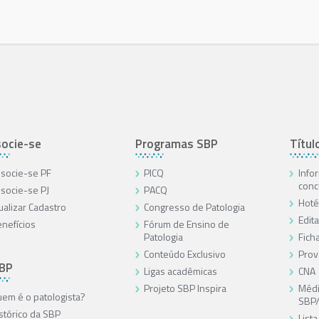
ocie-se
Programas SBP
Títul
socie-se PF
PICQ
Info
conc
socie-se PJ
PACQ
Hoté
ualizar Cadastro
Congresso de Patologia
Edita
nefícios
Fórum de Ensino de
Patologia
Ficha
Conteúdo Exclusivo
Prov
SBP
Ligas acadêmicas
CNA
Projeto SBP Inspira
Médi
em é o patologista?
SBP
stórico da SBP
List