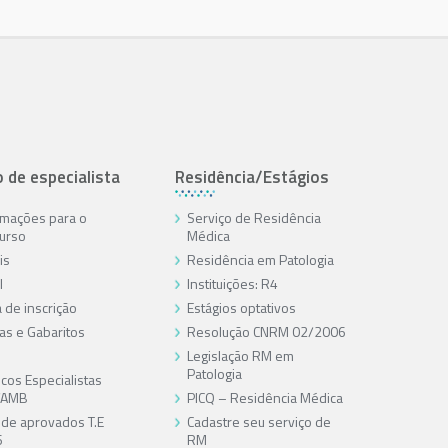
o de especialista
Residência/Estágios
rmações para o
Serviço de Residência
urso
Médica
is
Residência em Patologia
l
Instituições: R4
 de inscrição
Estágios optativos
as e Gabaritos
Resolução CNRM 02/2006
Legislação RM em
Patologia
cos Especialistas
/AMB
PICQ – Residência Médica
a de aprovados T.E
Cadastre seu serviço de
6
RM