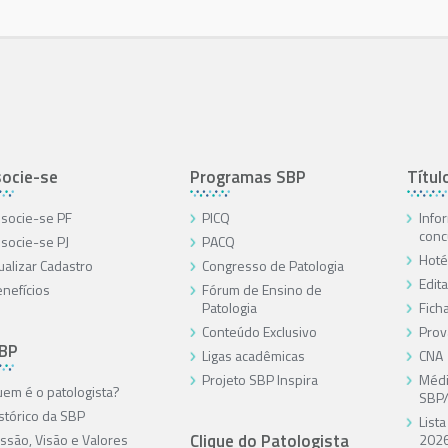
ocie-se
Programas SBP
Títul
socie-se PF
PICQ
Info
conc
socie-se PJ
PACQ
Hoté
ualizar Cadastro
Congresso de Patologia
Edita
nefícios
Fórum de Ensino de
Patologia
Ficha
Conteúdo Exclusivo
Prov
SBP
Ligas acadêmicas
CNA
Projeto SBP Inspira
Médi
em é o patologista?
SBP
stórico da SBP
List
Clique do Patologista
ssão, Visão e Valores
202