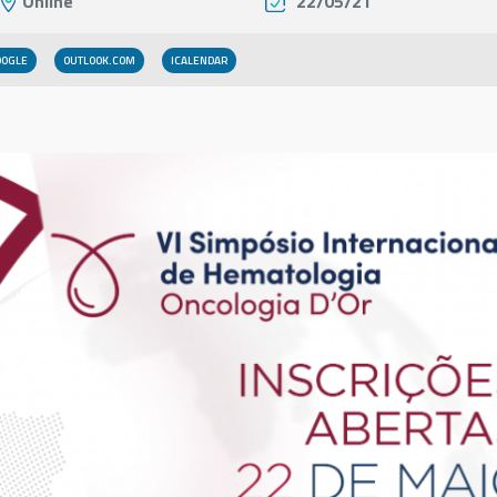
Online
22/05/21
OOGLE
OUTLOOK.COM