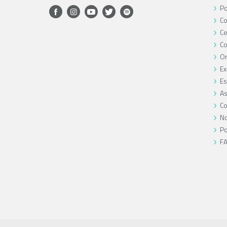
Po
Co
Ce
C
O
Ex
Es
As
Co
No
Po
F