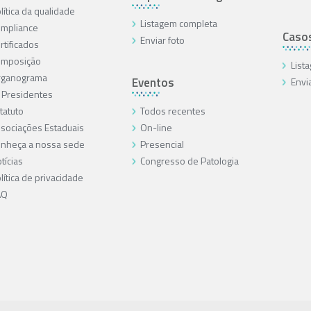
lítica da qualidade
Listagem completa
mpliance
Caso
Enviar foto
rtificados
omposição
List
rganograma
Eventos
Envi
 Presidentes
tatuto
Todos recentes
sociações Estaduais
On-line
nheça a nossa sede
Presencial
tícias
Congresso de Patologia
lítica de privacidade
AQ