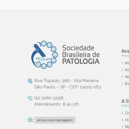
Ass
As
As
At
Rua Topázio, 980 - Vila Mariana
Be
São Paulo – SP - CEP: 04105-063
(11) 5080-5298
A 
Atendimento: 8 às 17h
Qu
Hi
envie uma mensagem
Mi