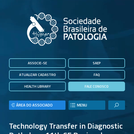
ASSOCIE-SE
SAEP
ATUALIZAR CADASTRO
FAQ
HEALTH LIBRARY
FALE CONOSCO
ÁREA DO ASSOCIADO
MENU
Technology Transfer in Diagnostic