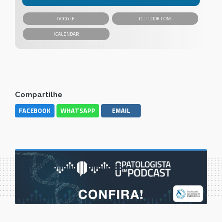
GOOGLE
OUTLOOK.COM
Compartilhe
FACEBOOK
WHATSAPP
EMAIL