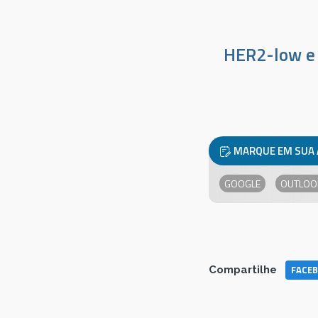
HER2-low e 
MARQUE EM SUA
GOOGLE
OUTLOO
FACE
Compartilhe