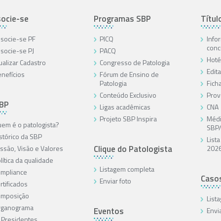
ocie-se
Programas SBP
Títul
socie-se PF
PICQ
Info
conc
socie-se PJ
PACQ
Hoté
ualizar Cadastro
Congresso de Patologia
Edita
nefícios
Fórum de Ensino de
Patologia
Ficha
Conteúdo Exclusivo
Prov
SBP
Ligas acadêmicas
CNA
Projeto SBP Inspira
Médi
em é o patologista?
SBP
stórico da SBP
List
Clique do Patologista
ssão, Visão e Valores
202
lítica da qualidade
Listagem completa
mpliance
Caso
Enviar foto
rtificados
omposição
List
rganograma
Eventos
Envi
 Presidentes