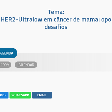
Tema:
HER2-Ultralow em câncer de mama: opo
desafios
 AGENDA
K.COM
BOOK
WHATSAPP
EMAIL