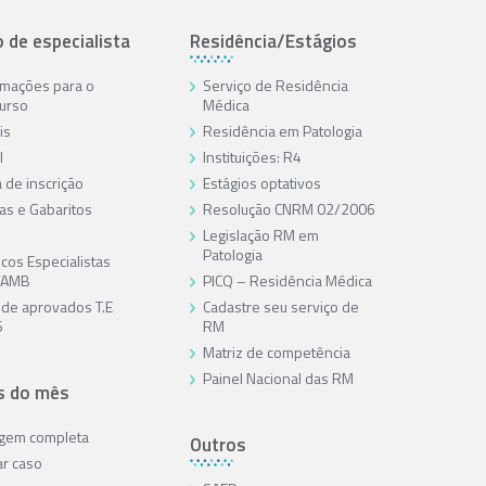
o de especialista
Residência/Estágios
rmações para o
Serviço de Residência
urso
Médica
is
Residência em Patologia
l
Instituições: R4
 de inscrição
Estágios optativos
as e Gabaritos
Resolução CNRM 02/2006
Legislação RM em
Patologia
cos Especialistas
/AMB
PICQ – Residência Médica
a de aprovados T.E
Cadastre seu serviço de
6
RM
Matriz de competência
Painel Nacional das RM
s do mês
agem completa
Outros
ar caso