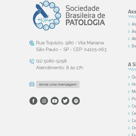
Ass
As
As
At
Rua Topázio, 980 - Vila Mariana
Be
São Paulo – SP - CEP: 04105-063
(11) 5080-5298
A 
Atendimento: 8 às 17h
Qu
Hi
envie uma mensagem
Mi
Po
Co
Ce
C
O
Ex