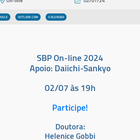
On-line
02/07/24
OOGLE
OUTLOOK.COM
SBP On-line 2024
Apoio: Daiichi-Sankyo
02/07 às 19h
Participe!
Doutora:
Helenice Gobbi