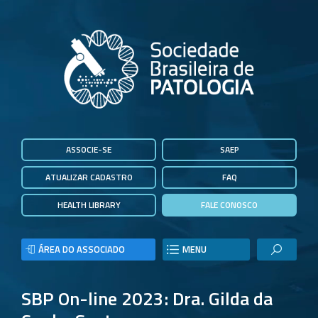
ASSOCIE-SE
SAEP
ATUALIZAR CADASTRO
FAQ
HEALTH LIBRARY
FALE CONOSCO
ÁREA DO ASSOCIADO
MENU
SBP On-line 2023: Dra. Gilda da