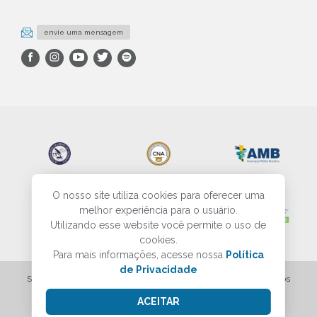
envie uma mensagem
O nosso site utiliza cookies para oferecer uma
melhor experiência para o usuário.
Utilizando esse website você permite o uso de
cookies.
Para mais informações, acesse nossa
Política
de Privacidade
SBP - Sociedade Brasileira de Patologia - Todos os direitos reservados
ACEITAR
Criação do site