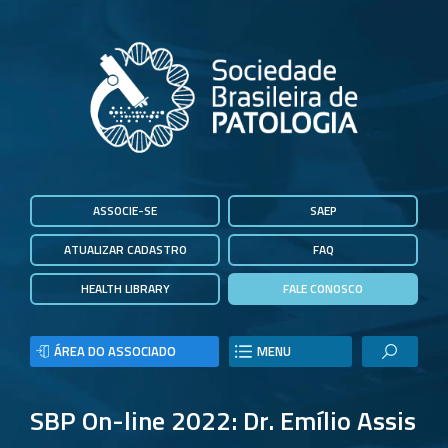
ASSOCIE-SE
SAEP
ATUALIZAR CADASTRO
FAQ
HEALTH LIBRARY
FALE CONOSCO
ÁREA DO ASSOCIADO
MENU
SBP On-line 2022: Dr. Emílio Assis