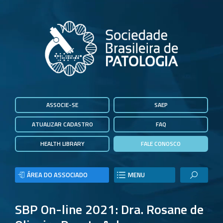
ASSOCIE-SE
SAEP
ATUALIZAR CADASTRO
FAQ
HEALTH LIBRARY
FALE CONOSCO
ÁREA DO ASSOCIADO
MENU
SBP On-line 2021: Dra. Rosane de