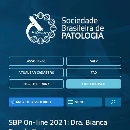
ASSOCIE-SE
SAEP
ATUALIZAR CADASTRO
FAQ
HEALTH LIBRARY
FALE CONOSCO
ÁREA DO ASSOCIADO
MENU
SBP On-line 2021: Dra. Bianca