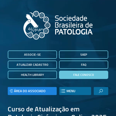
ASSOCIE-SE
SAEP
ATUALIZAR CADASTRO
FAQ
HEALTH LIBRARY
FALE CONOSCO
ÁREA DO ASSOCIADO
MENU
Curso de Atualização em