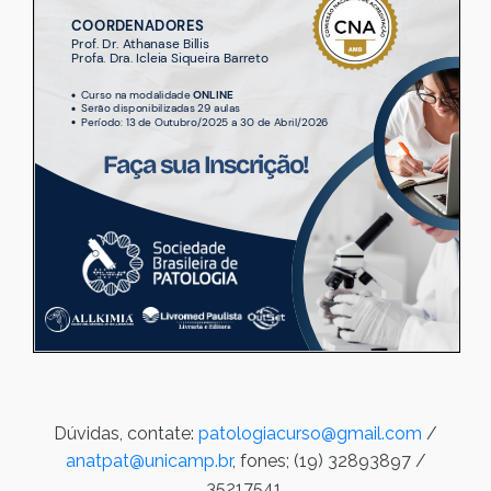
Dúvidas, contate:
patologiacurso@gmail.com
/
anatpat@unicamp.br
, fones; (19) 32893897 /
35217541.