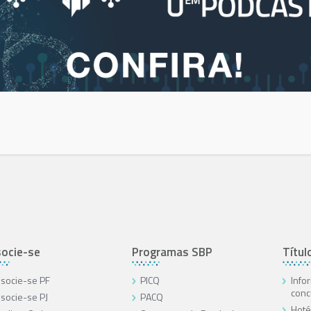
ocie-se
Programas SBP
Títul
socie-se PF
PICQ
Info
conc
socie-se PJ
PACQ
Hoté