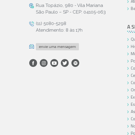
At
Rua Topázio, 980 - Vila Mariana
Be
São Paulo – SP - CEP: 04105-063
(11) 5080-5298
A 
Atendimento: 8 às 17h
Qu
Hi
envie uma mensagem
Mi
Po
Co
Ce
C
O
Ex
Es
As
Co
No
Po