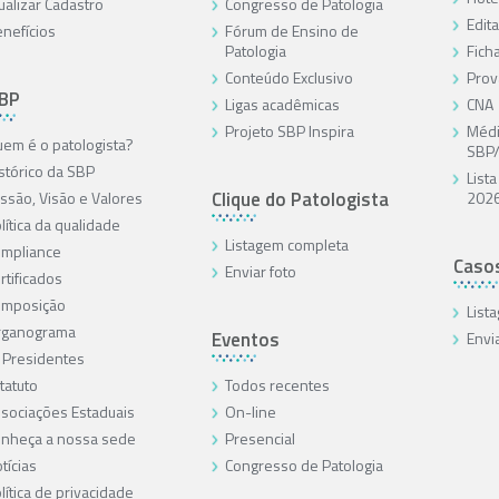
ualizar Cadastro
Congresso de Patologia
Edita
nefícios
Fórum de Ensino de
Patologia
Ficha
Conteúdo Exclusivo
Prov
SBP
Ligas acadêmicas
CNA
Projeto SBP Inspira
Médi
em é o patologista?
SBP
stórico da SBP
List
Clique do Patologista
ssão, Visão e Valores
202
lítica da qualidade
Listagem completa
mpliance
Caso
Enviar foto
rtificados
omposição
List
rganograma
Eventos
Envi
 Presidentes
tatuto
Todos recentes
sociações Estaduais
On-line
nheça a nossa sede
Presencial
tícias
Congresso de Patologia
lítica de privacidade