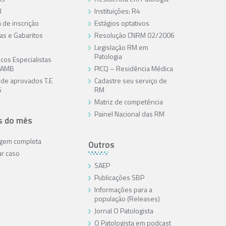
l
Instituições: R4
 de inscrição
Estágios optativos
as e Gabaritos
Resolução CNRM 02/2006
Legislação RM em
Patologia
cos Especialistas
/AMB
PICQ – Residência Médica
a de aprovados T.E
Cadastre seu serviço de
6
RM
Matriz de competência
Painel Nacional das RM
s do mês
agem completa
Outros
ar caso
SAEP
Publicações SBP
Informações para a
população (Releases)
Jornal O Patologista
O Patologista em podcast