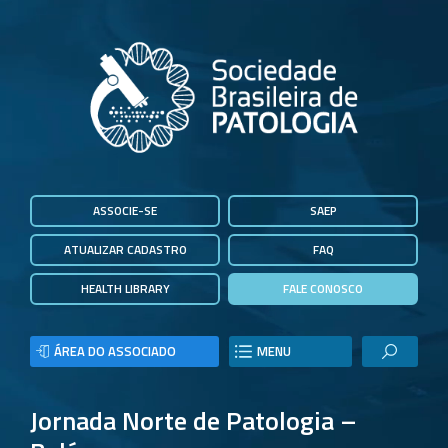
ASSOCIE-SE
SAEP
ATUALIZAR CADASTRO
FAQ
HEALTH LIBRARY
FALE CONOSCO
ÁREA DO ASSOCIADO
MENU
Jornada Norte de Patologia –