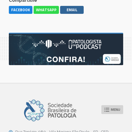
Compartilhe
FACEBOOK
WHATSAPP
EMAIL
MENU
Rua Topázio, 980 - Vila Mariana São Paulo – SP - CEP: