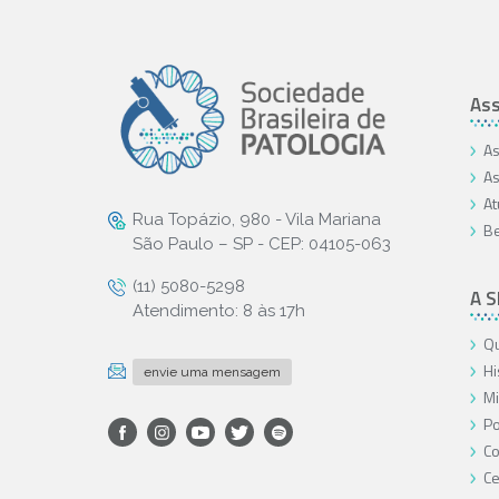
Ass
As
As
At
Rua Topázio, 980 - Vila Mariana
Be
São Paulo – SP - CEP: 04105-063
(11) 5080-5298
A 
Atendimento: 8 às 17h
Qu
Hi
envie uma mensagem
Mi
Po
Co
Ce