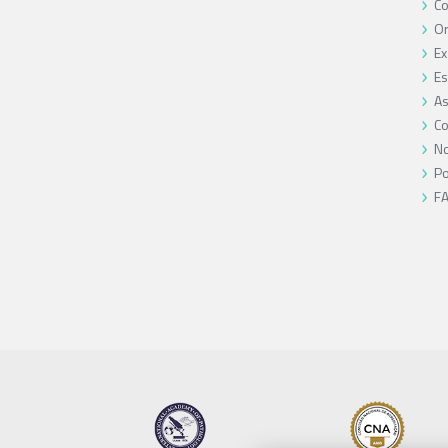
C
O
Ex
Es
As
Co
No
Po
F