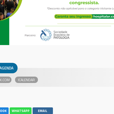
 AGENDA
K.COM
BOOK
WHATSAPP
EMAIL