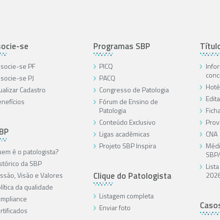
ocie-se
Programas SBP
Títul
socie-se PF
PICQ
Info
conc
socie-se PJ
PACQ
Hoté
ualizar Cadastro
Congresso de Patologia
Edita
nefícios
Fórum de Ensino de
Patologia
Ficha
Conteúdo Exclusivo
Prov
SBP
Ligas acadêmicas
CNA
Projeto SBP Inspira
Médi
em é o patologista?
SBP
stórico da SBP
List
Clique do Patologista
ssão, Visão e Valores
202
lítica da qualidade
Listagem completa
mpliance
Caso
Enviar foto
rtificados