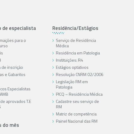
o de especialista
Residência/Estágios
rmações para o
Serviço de Residência
urso
Médica
is
Residência em Patologia
l
Instituições: R4
 de inscrição
Estágios optativos
as e Gabaritos
Resolução CNRM 02/2006
Legislação RM em
Patologia
cos Especialistas
/AMB
PICQ – Residência Médica
a de aprovados T.E
Cadastre seu serviço de
6
RM
Matriz de competência
Painel Nacional das RM
s do mês