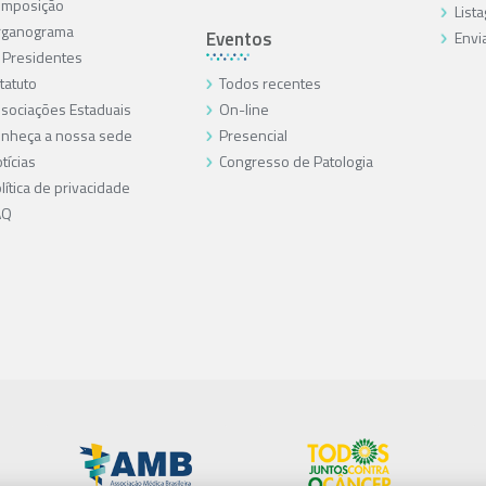
omposição
List
rganograma
Eventos
Envi
 Presidentes
tatuto
Todos recentes
sociações Estaduais
On-line
nheça a nossa sede
Presencial
tícias
Congresso de Patologia
lítica de privacidade
AQ