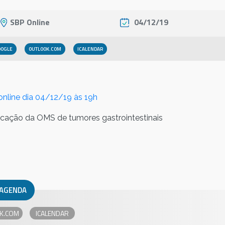
SBP Online
04/12/19
OOGLE
OUTLOOK.COM
 online dia 04/12/19 às 19h
icação da OMS de tumores gastrointestinais
 AGENDA
K.COM