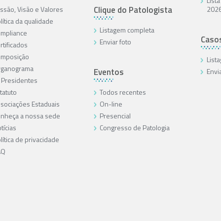
List
Clique do Patologista
ssão, Visão e Valores
202
lítica da qualidade
Listagem completa
mpliance
Caso
Enviar foto
rtificados
omposição
List
rganograma
Eventos
Envi
 Presidentes
tatuto
Todos recentes
sociações Estaduais
On-line
nheça a nossa sede
Presencial
tícias
Congresso de Patologia
lítica de privacidade
AQ