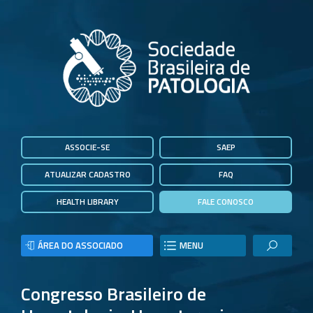
ASSOCIE-SE
SAEP
ATUALIZAR CADASTRO
FAQ
HEALTH LIBRARY
FALE CONOSCO
ÁREA DO ASSOCIADO
MENU
Congresso Brasileiro de