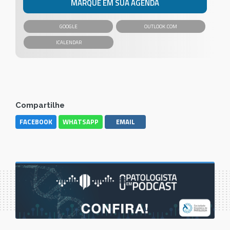
MARQUE EM SUA AGENDA
GOOGLE
OUTLOOK.COM
Compartilhe
FACEBOOK
WHATSAPP
EMAIL