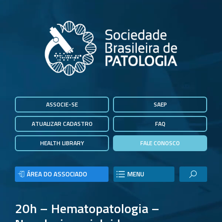
ASSOCIE-SE
SAEP
ATUALIZAR CADASTRO
FAQ
HEALTH LIBRARY
FALE CONOSCO
ÁREA DO ASSOCIADO
MENU
20h – Hematopatologia –