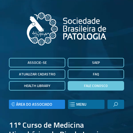
ASSOCIE-SE
SAEP
ATUALIZAR CADASTRO
FAQ
HEALTH LIBRARY
FALE CONOSCO
ÁREA DO ASSOCIADO
MENU
11º Curso de Medicina