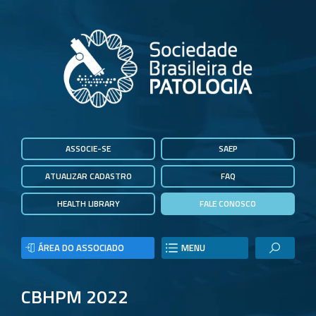
ASSOCIE-SE
SAEP
ATUALIZAR CADASTRO
FAQ
HEALTH LIBRARY
FALE CONOSCO
ÁREA DO ASSOCIADO
MENU
CBHPM 2022