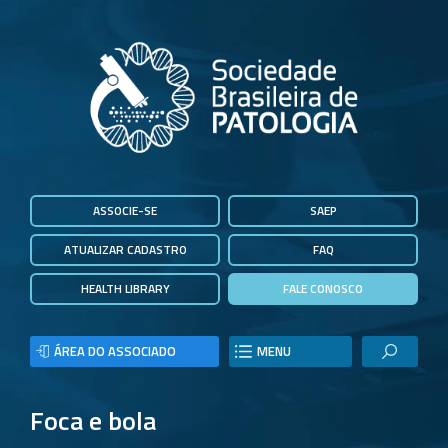
ASSOCIE-SE
SAEP
ATUALIZAR CADASTRO
FAQ
HEALTH LIBRARY
FALE CONOSCO
ÁREA DO ASSOCIADO
MENU
Foca e bola