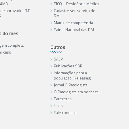
/AMB
PICQ – Residência Médica
a de aprovados T.E
Cadastre seu serviço de
6
RM
Matriz de competência
Painel Nacional das RM
s do mês
agem completa
Outros
ar caso
SAEP
Publicações SBP
Informações para a
população (Releases)
Jornal O Patologista
O Patologista em podcast
Pareceres
Links
Fale conosco