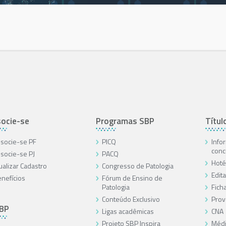
ocie-se
Programas SBP
Títul
socie-se PF
PICQ
Info
conc
socie-se PJ
PACQ
Hoté
ualizar Cadastro
Congresso de Patologia
Edita
nefícios
Fórum de Ensino de
Patologia
Ficha
Conteúdo Exclusivo
Prov
SBP
Ligas acadêmicas
CNA
Projeto SBP Inspira
Médi