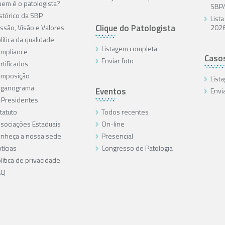
em é o patologista?
SBP
stórico da SBP
List
Clique do Patologista
ssão, Visão e Valores
202
lítica da qualidade
Listagem completa
mpliance
Caso
Enviar foto
rtificados
omposição
List
rganograma
Eventos
Envi
 Presidentes
tatuto
Todos recentes
sociações Estaduais
On-line
nheça a nossa sede
Presencial
tícias
Congresso de Patologia
lítica de privacidade
AQ