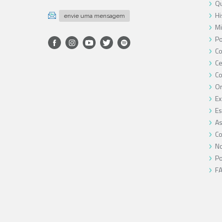
Qu
Hi
envie uma mensagem
Mi
Po
Co
Ce
C
O
Ex
Es
As
Co
No
Po
F