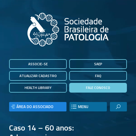
ASSOCIE-SE
SAEP
ATUALIZAR CADASTRO
FAQ
HEALTH LIBRARY
FALE CONOSCO
ÁREA DO ASSOCIADO
MENU
Caso 14 – 60 anos: