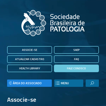
ASSOCIE-SE
SAEP
ATUALIZAR CADASTRO
FAQ
HEALTH LIBRARY
FALE CONOSCO
ÁREA DO ASSOCIADO
MENU
Associe-se